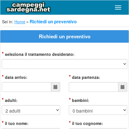
Navig
Richiedi un preventivo
Sei in:
Home
Richiedi un preventivo
*
seleziona il trattamento desiderato:
*
*
data arrivo:
data partenza:
*
*
adulti:
bambini:
*
*
il tuo nome:
il tuo cognome: