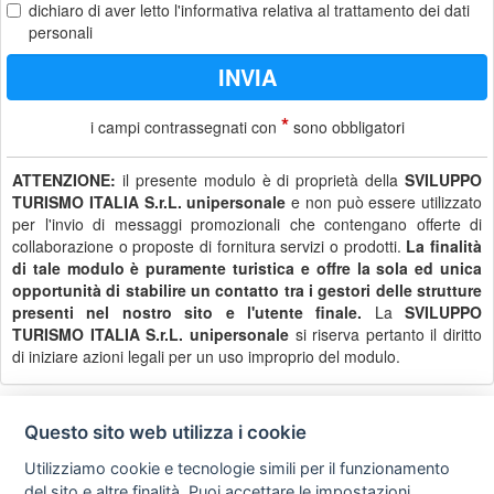
dichiaro di aver letto
l'informativa
relativa al trattamento dei dati
personali
*
i campi contrassegnati con
sono obbligatori
ATTENZIONE:
il presente modulo è di proprietà della
SVILUPPO
TURISMO ITALIA S.r.L. unipersonale
e non può essere utilizzato
per l'invio di messaggi promozionali che contengano offerte di
collaborazione o proposte di fornitura servizi o prodotti.
La finalità
di tale modulo è puramente turistica e offre la sola ed unica
opportunità di stabilire un contatto tra i gestori delle strutture
presenti nel nostro sito e l'utente finale.
La
SVILUPPO
TURISMO ITALIA S.r.L. unipersonale
si riserva pertanto il diritto
di iniziare azioni legali per un uso improprio del modulo.
Questo sito web utilizza i cookie
Privacy
Avviso
Scrivici
policy
legale
Utilizziamo cookie e tecnologie simili per il funzionamento
del sito e altre finalità. Puoi accettare le impostazioni