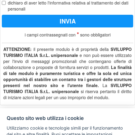
dichiaro di aver letto
l'informativa
relativa al trattamento dei dati
personali
*
i campi contrassegnati con
sono obbligatori
ATTENZIONE:
il presente modulo è di proprietà della
SVILUPPO
TURISMO ITALIA S.r.L. unipersonale
e non può essere utilizzato
per l'invio di messaggi promozionali che contengano offerte di
collaborazione o proposte di fornitura servizi o prodotti.
La finalità
di tale modulo è puramente turistica e offre la sola ed unica
opportunità di stabilire un contatto tra i gestori delle strutture
presenti nel nostro sito e l'utente finale.
La
SVILUPPO
TURISMO ITALIA S.r.L. unipersonale
si riserva pertanto il diritto
di iniziare azioni legali per un uso improprio del modulo.
Questo sito web utilizza i cookie
Privacy
Avviso
Scrivici
policy
legale
Utilizziamo cookie e tecnologie simili per il funzionamento
del sito e altre finalità. Puoi accettare le impostazioni