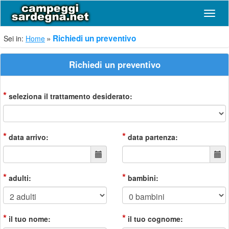
Navig
Richiedi un preventivo
Sei in:
Home
Richiedi un preventivo
*
seleziona il trattamento desiderato:
*
*
data arrivo:
data partenza:
*
*
adulti:
bambini:
*
*
il tuo nome:
il tuo cognome: