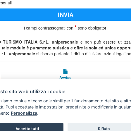
rsonali
*
i campi contrassegnati con
sono obbligatori
 TURISMO ITALIA S.r.L. unipersonale
e non può essere utilizzat
di tale modulo è puramente turistica e offre la sola ed unica opportu
r.L. unipersonale
si riserva pertanto il diritto di iniziare azioni legal
Avviso
legale
to sito web utilizza i cookie
Preferenze cookie
zziamo cookie e tecnologie simili per il funzionamento del sito e altr
lità. Puoi accettare le impostazioni predefinite o modificarle in qual
Copyright © 2008
ento
Personalizza
.
SVILUPPO TURISMO ITALIA S.r.L. unipersonale
P.IVA: 01665350433 - R.E.A. FM-195884 Via A. Costa, 2
Accetta tutti
Rifiuta
63822 Porto San Giorgio (FM)