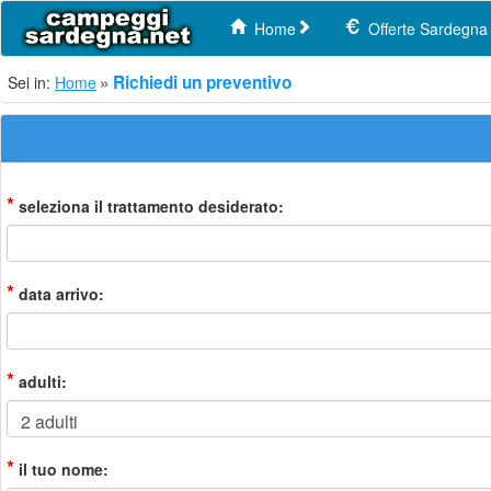
Home
Offerte Sardegna
Richiedi un preventivo
Sei in:
Home
*
seleziona il trattamento desiderato:
*
data arrivo:
*
adulti:
*
il tuo nome: