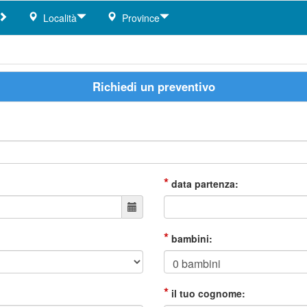
Località
Province
Richiedi un preventivo
*
data partenza:
*
bambini:
*
il tuo cognome: