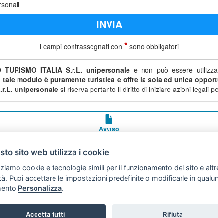
rsonali
*
i campi contrassegnati con
sono obbligatori
 TURISMO ITALIA S.r.L. unipersonale
e non può essere utilizzat
di tale modulo è puramente turistica e offre la sola ed unica opportu
r.L. unipersonale
si riserva pertanto il diritto di iniziare azioni legal
Avviso
legale
to sito web utilizza i cookie
Preferenze cookie
zziamo cookie e tecnologie simili per il funzionamento del sito e altr
lità. Puoi accettare le impostazioni predefinite o modificarle in qual
Copyright © 2008
ento
Personalizza
.
SVILUPPO TURISMO ITALIA S.r.L. unipersonale
P.IVA: 01665350433 - R.E.A. FM-195884 Via A. Costa, 2
Accetta tutti
Rifiuta
63822 Porto San Giorgio (FM)