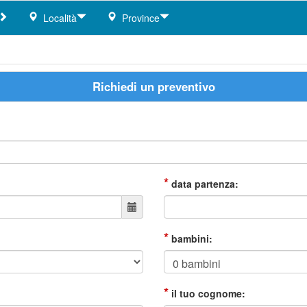
Località
Province
Richiedi un preventivo
*
data partenza:
*
bambini:
*
il tuo cognome: