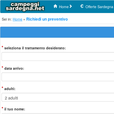
Home
Offerte Sardegna
Richiedi un preventivo
Sei in:
Home
*
seleziona il trattamento desiderato:
*
data arrivo:
*
adulti:
*
il tuo nome: