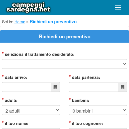
Navig
Richiedi un preventivo
Sei in:
Home
Richiedi un preventivo
*
seleziona il trattamento desiderato:
*
*
data arrivo:
data partenza:
*
*
adulti:
bambini:
*
*
il tuo nome:
il tuo cognome: