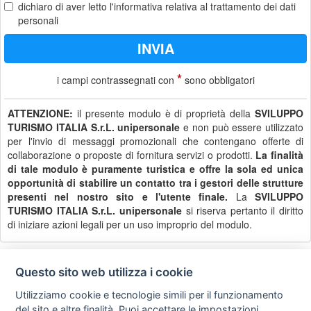
dichiaro di aver letto
l'informativa
relativa al trattamento dei dati
personali
*
i campi contrassegnati con
sono obbligatori
ATTENZIONE:
il presente modulo è di proprietà della
SVILUPPO
TURISMO ITALIA S.r.L. unipersonale
e non può essere utilizzato
per l'invio di messaggi promozionali che contengano offerte di
collaborazione o proposte di fornitura servizi o prodotti.
La finalità
di tale modulo è puramente turistica e offre la sola ed unica
opportunità di stabilire un contatto tra i gestori delle strutture
presenti nel nostro sito e l'utente finale.
La
SVILUPPO
TURISMO ITALIA S.r.L. unipersonale
si riserva pertanto il diritto
di iniziare azioni legali per un uso improprio del modulo.
Questo sito web utilizza i cookie
Privacy
Avviso
Scrivici
policy
legale
Utilizziamo cookie e tecnologie simili per il funzionamento
del sito e altre finalità. Puoi accettare le impostazioni